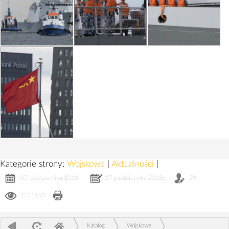
Kategorie strony:
Wojskowe
|
Aktualności
|
07 października 2018r.
07 października 2018r.
29
1145192
Katalog
Wojskowe