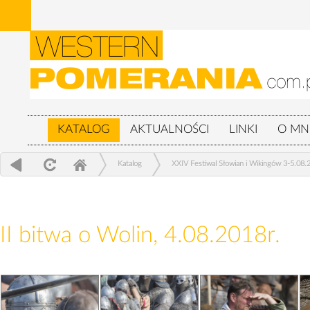
KATALOG
AKTUALNOŚCI
LINKI
O MN
Katalog
XXIV Festiwal Słowian i Wikingów 3-5.08.
II bitwa o Wolin, 4.08.2018r.