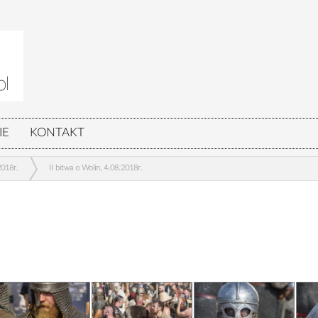
IE
KONTAKT
2018r.
II bitwa o Wolin, 4.08.2018r.