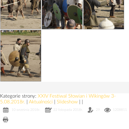
Kategorie strony:
XXIV Festiwal Słowian i Wikingów 3-
5.08.2018r.
|
Aktualności
|
Slideshow
|
|
10 września 2018r.
22 listopada 2018r.
29
1208811