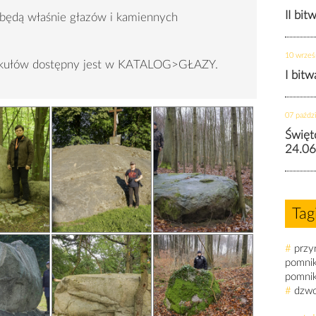
II bit
 będą właśnie głazów i kamiennych
10 wrześ
tykułów dostępny jest w KATALOG>GŁAZY.
I bit
07 paździ
Święt
24.06
Tag
#
przy
pomni
pomni
#
dzw