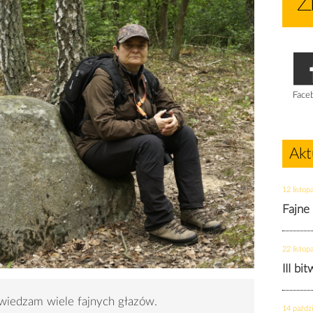
Face
Akt
12 listop
Fajne
22 listop
III bi
wiedzam wiele fajnych głazów.
14 paździ