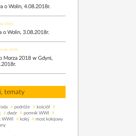
wa o Wolin, 4.08.2018r.
nia 2018r.
wa o Wolin, 3.08.2018r.
ernika 2018r.
o Morza 2018 w Gdyni,
.2018r.
i, tematy
roda
#
podróże
#
kościół
#
k
#
dwór
#
pomnik WWI
#
k WWII
#
kolej
#
most kolejowy
ony