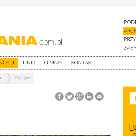
POD
ARC
PRZ
ZABY
NOŚCI
LINKI
O MNIE
KONTAKT
ci
Fajne głazy