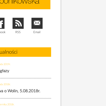
book
RSS
Email
ualności
ada 2019r.
 głazy
ada 2018r.
twa o Wolin, 5.08.2018r.
ernika 2018r.