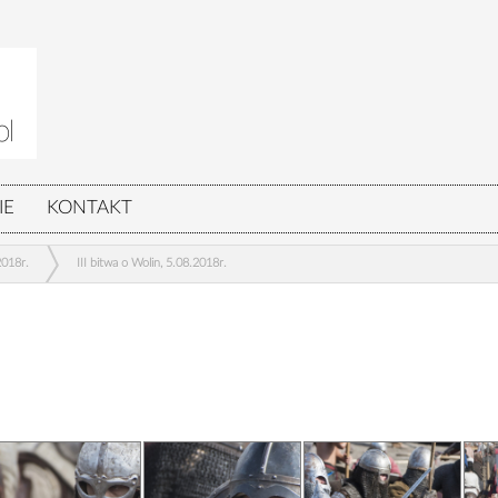
IE
KONTAKT
2018r.
III bitwa o Wolin, 5.08.2018r.