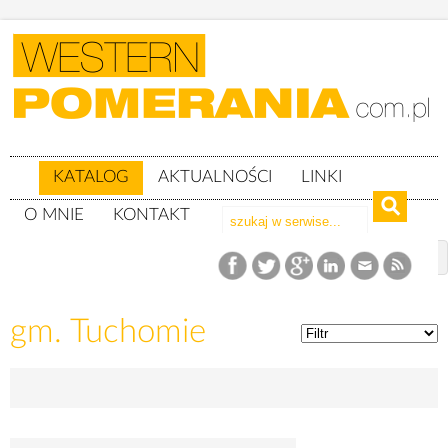
KATALOG
AKTUALNOŚCI
LINKI
O MNIE
KONTAKT
Katalog
woj. pomorskie
powiat bytowski
gm. Tuchomie
gm. Tuchomie