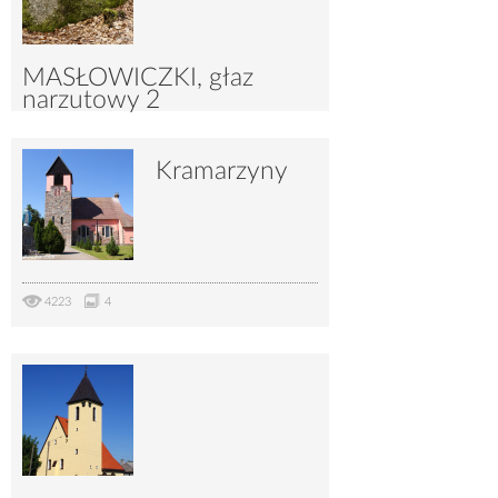
MASŁOWICZKI, głaz
narzutowy 2
Kramarzyny
7477
28
4223
4