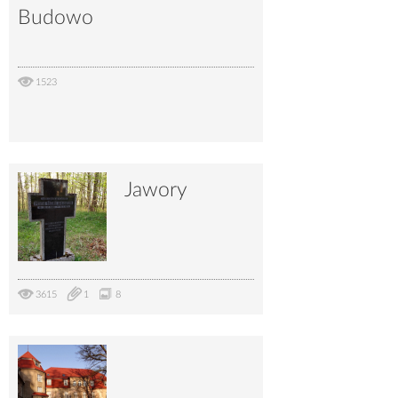
Budowo
1523
Jawory
3615
1
8