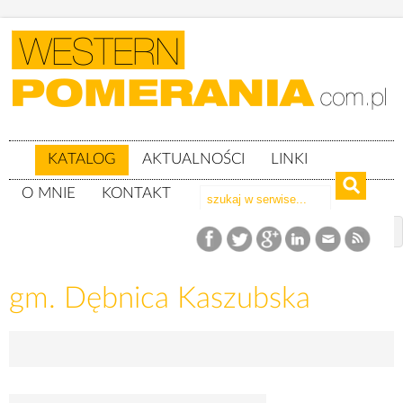
KATALOG
AKTUALNOŚCI
LINKI
O MNIE
KONTAKT
Katalog
woj. pomorskie
powiat słupski
gm. Dębnica Kaszubska
gm. Dębnica Kaszubska