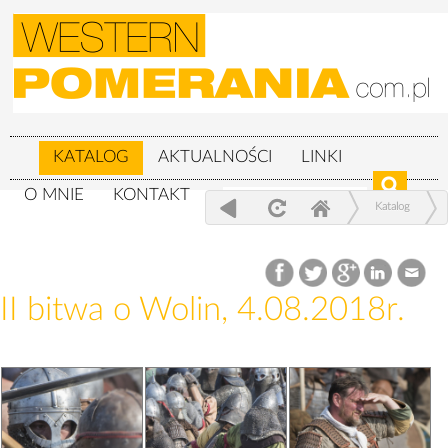
KATALOG
AKTUALNOŚCI
LINKI
O MNIE
KONTAKT
Katalog
XXIV Festiwal Słowian i Wikingów 3-
5.08.2018r.
II bitwa o Wolin, 4.08.2018r.
II bitwa o Wolin, 4.08.2018r.