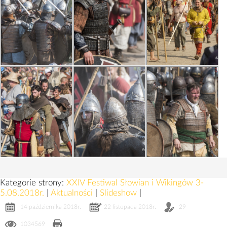
Kategorie strony:
XXIV Festiwal Słowian i Wikingów 3-
5.08.2018r.
|
Aktualności
|
Slideshow
|
14 października 2018r.
22 listopada 2018r.
29
1034569