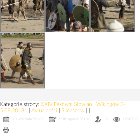
Kategorie strony:
XXIV Festiwal Słowian i Wikingów 3-
5.08.2018r.
|
Aktualności
|
Slideshow
|
|
10 września 2018r.
22 listopada 2018r.
29
1208739