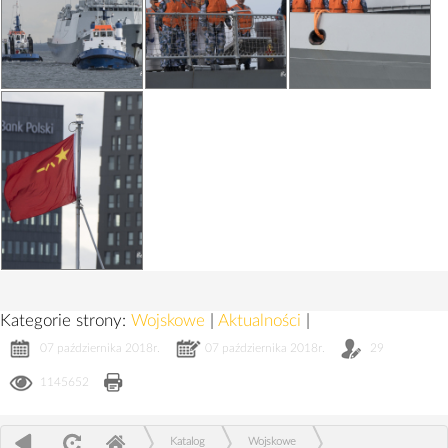
Kategorie strony:
Wojskowe
|
Aktualności
|
07 października 2018r.
07 października 2018r.
29
1145652
Katalog
Wojskowe