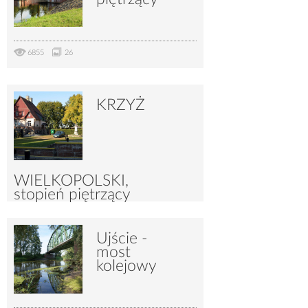
6855
26
KRZYŻ
WIELKOPOLSKI,
stopień piętrzący
Ujście -
5124
22
most
kolejowy