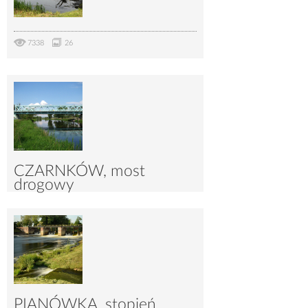
7338
26
CZARNKÓW, most
drogowy
9179
17
PIANÓWKA, stopień