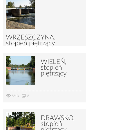
WRZESZCZYNA,
stopień piętrzący
WIELEŃ,
4569
10
stopień
piętrzący
5813
8
DRAWSKO,
stopień
piętrzący