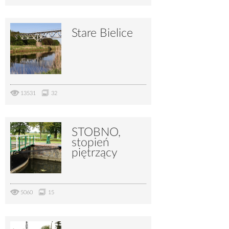
Stare Bielice
13531
32
STOBNO,
stopień
piętrzący
5060
15