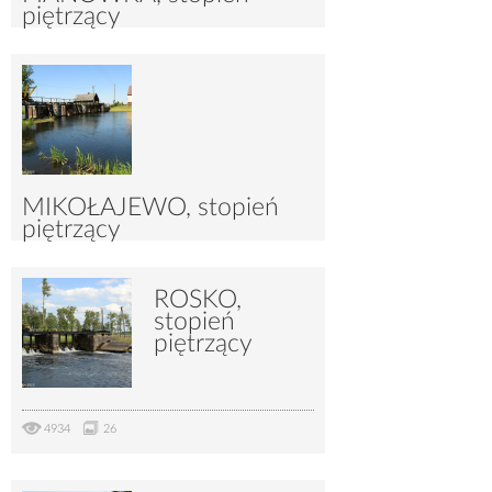
piętrzący
4559
19
MIKOŁAJEWO, stopień
piętrzący
ROSKO,
4540
13
stopień
piętrzący
4934
26