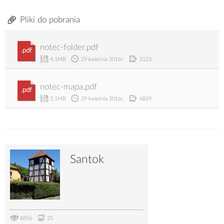
Pliki do pobrania
notec-folder.pdf
.pdf
4.1MB
29 kwietnia 2016r.
5123
notec-mapa.pdf
.pdf
3.1MB
29 kwietnia 2016r.
6829
Santok
8856
25