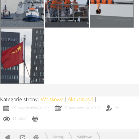
Kategorie strony:
Wojskowe
|
Aktualności
|
07 października 2018r.
07 października 2018r.
29
1145224
Katalog
Wojskowe