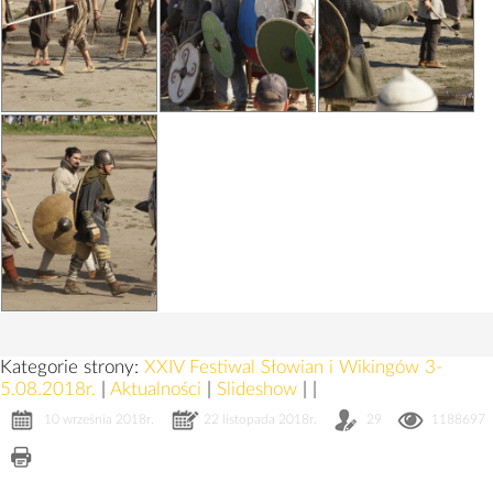
Kategorie strony:
XXIV Festiwal Słowian i Wikingów 3-
5.08.2018r.
|
Aktualności
|
Slideshow
|
|
10 września 2018r.
22 listopada 2018r.
29
1188697