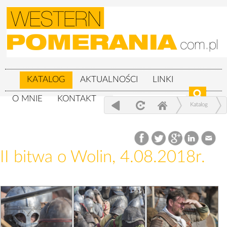
KATALOG
AKTUALNOŚCI
LINKI
O MNIE
KONTAKT
Katalog
XXIV Festiwal Słowian i Wikingów 3-
5.08.2018r.
II bitwa o Wolin, 4.08.2018r.
II bitwa o Wolin, 4.08.2018r.