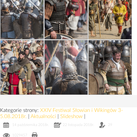
Kategorie strony:
XXIV Festiwal Słowian i Wikingów 3-
5.08.2018r.
|
Aktualności
|
Slideshow
|
14 października 2018r.
22 listopada 2018r.
29
1029457