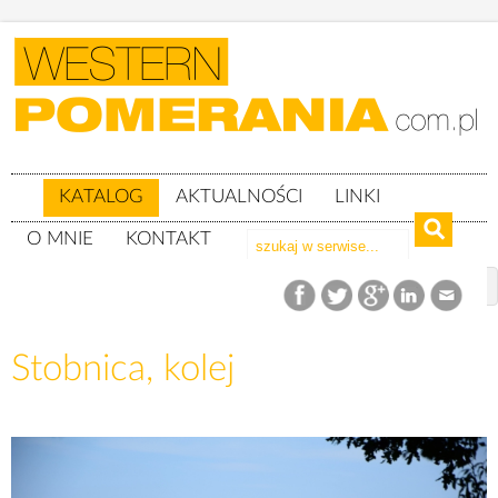
KATALOG
AKTUALNOŚCI
LINKI
O MNIE
KONTAKT
Katalog
woj. wielkopolskie
powiat obornicki
gm. Oborniki
Stobnica, kolej
Stobnica, kolej