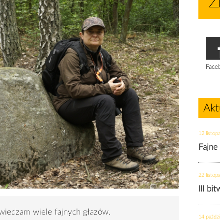
Face
Akt
12 listop
Fajne
22 listop
III bi
wiedzam wiele fajnych głazów.
14 paździ