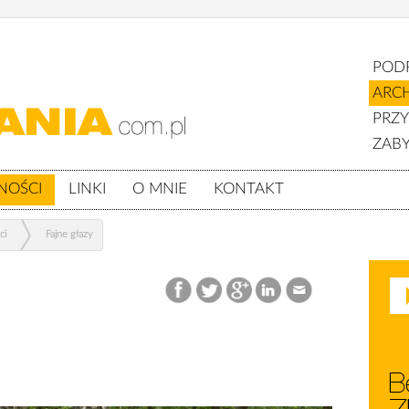
POD
ARC
PRZ
ZABY
NOŚCI
LINKI
O MNIE
KONTAKT
ci
Fajne głazy