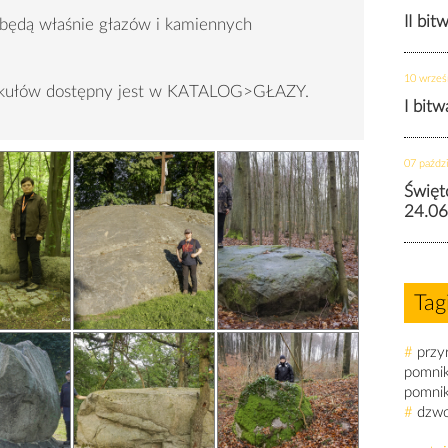
II bit
 będą właśnie głazów i kamiennych
10 wrześ
tykułów dostępny jest w KATALOG>GŁAZY.
I bit
07 paździ
Święt
24.06
Tag
#
przy
pomni
pomni
#
dzw