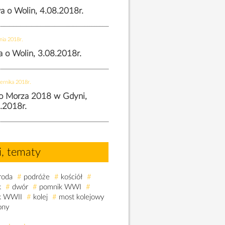
wa o Wolin, 4.08.2018r.
nia 2018r.
wa o Wolin, 3.08.2018r.
ernika 2018r.
o Morza 2018 w Gdyni,
.2018r.
i, tematy
roda
#
podróże
#
kościół
#
k
#
dwór
#
pomnik WWI
#
k WWII
#
kolej
#
most kolejowy
ony