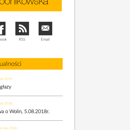
book
RSS
Email
ualności
ada 2019r.
 głazy
ada 2018r.
twa o Wolin, 5.08.2018r.
ernika 2018r.