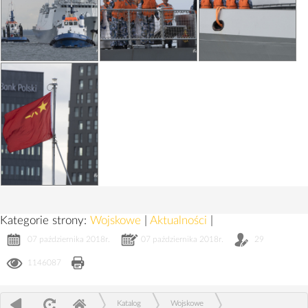
Kategorie strony:
Wojskowe
|
Aktualności
|
07 października 2018r.
07 października 2018r.
29
1146087
Katalog
Wojskowe