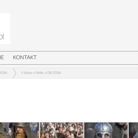
IE
KONTAKT
2018r.
II bitwa o Wolin, 4.08.2018r.