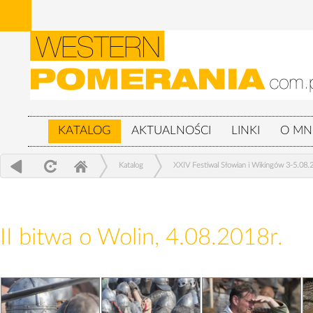
KATALOG
AKTUALNOŚCI
LINKI
O MN
Katalog
XXIV Festiwal Słowian i Wikingów 3-5.08.
II bitwa o Wolin, 4.08.2018r.