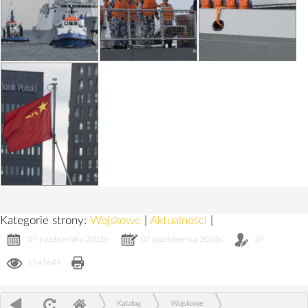
Kategorie strony:
Wojskowe
|
Aktualności
|
07 października 2018r.
07 października 2018r.
29
1145649
Katalog
Wojskowe