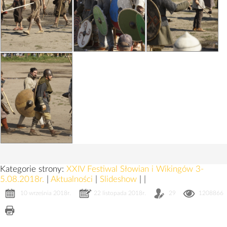
Kategorie strony:
XXIV Festiwal Słowian i Wikingów 3-
5.08.2018r.
|
Aktualności
|
Slideshow
|
|
10 września 2018r.
22 listopada 2018r.
29
1208866