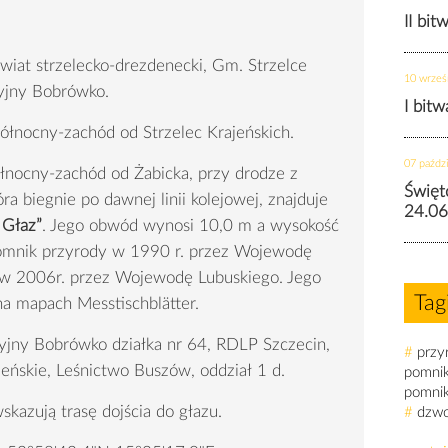
II bit
iat strzelecko-drezdenecki, Gm. Strzelce
10 wrześ
yjny Bobrówko.
I bit
łnocny-zachód od Strzelec Krajeńskich.
07 paździ
łnocny-zachód od Żabicka, przy drodze z
Święt
ra biegnie po dawnej linii kolejowej, znajduje
24.06
 Głaz”
. Jego obwód wynosi 10,0 m a wysokość
pomnik przyrody w 1990 r. przez Wojewodę
w 2006r. przez Wojewodę Lubuskiego. Jego
Tag
 na mapach Messtischblätter.
cyjny Bobrówko działka nr 64, RDLP Szczecin,
#
przy
jeńskie, Leśnictwo Buszów, oddział 1 d.
pomni
pomni
kazują trasę dojścia do głazu.
#
dzw