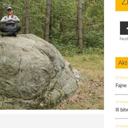
Face
Akt
12 listop
Fajne
22 listop
III bi
14 paździ