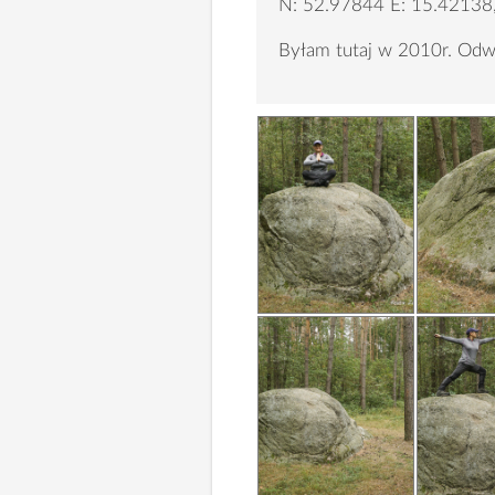
N: 52.97844 E: 15.42138,
Byłam tutaj w 2010r. Odw