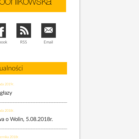
book
RSS
Email
ualności
ada 2019r.
 głazy
ada 2018r.
twa o Wolin, 5.08.2018r.
ernika 2018r.