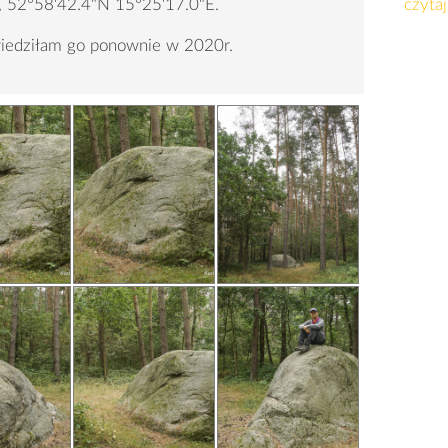
 52°58'42.4"N 15°25'17.0"E.
czytaj
iedziłam go ponownie w 2020r.