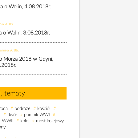
wa o Wolin, 4.08.2018r.
nia 2018r.
wa o Wolin, 3.08.2018r.
ernika 2018r.
o Morza 2018 w Gdyni,
.2018r.
i, tematy
roda
#
podróże
#
kościół
#
k
#
dwór
#
pomnik WWI
#
k WWII
#
kolej
#
most kolejowy
ony