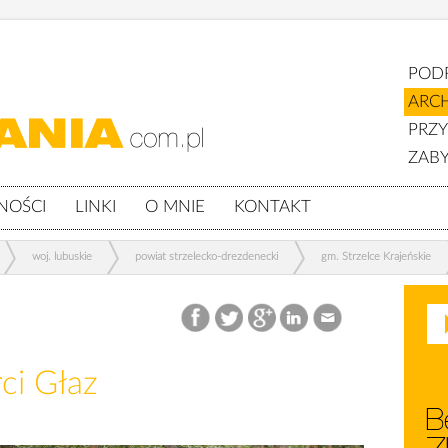
POD
ARC
PRZ
ZABY
NOŚCI
LINKI
O MNIE
KONTAKT
woj. lubuskie
powiat strzelecko-drezdenecki
gm. Strzelce Krajeńskie
ci Głaz