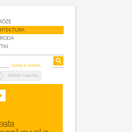
RÓŻE
HITEKTURA
YRODA
TKI
ŻABICKO, Czarci Głaz