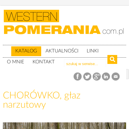
KATALOG
AKTUALNOŚCI
LINKI
O MNIE
KONTAKT
Katalog
woj. pomorskie
powiat słupski
gm. Kępice
CHORÓWKO, głaz narzutowy
CHORÓWKO, głaz
narzutowy