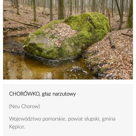
CHORÓWKO, głaz narzutowy
(Neu Chorow)
Województwo pomorskie, powiat słupski, gmina
Kępice.