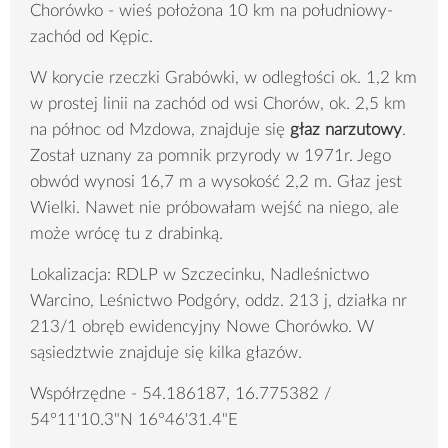
Chorówko - wieś położona 10 km na południowy-
zachód od Kępic.
W korycie rzeczki Grabówki, w odległości ok. 1,2 km
w prostej linii na zachód od wsi Chorów, ok. 2,5 km
na północ od Mzdowa, znajduje się
głaz narzutowy
.
Został uznany za pomnik przyrody w 1971r. Jego
obwód wynosi 16,7 m a wysokość 2,2 m. Głaz jest
Wielki. Nawet nie próbowałam wejść na niego, ale
może wrócę tu z drabinką.
Lokalizacja: RDLP w Szczecinku, Nadleśnictwo
Warcino, Leśnictwo Podgóry, oddz. 213 j, działka nr
213/1 obręb ewidencyjny Nowe Chorówko. W
sąsiedztwie znajduje się kilka głazów.
Współrzędne - 54.186187, 16.775382 /
54°11'10.3"N 16°46'31.4"E