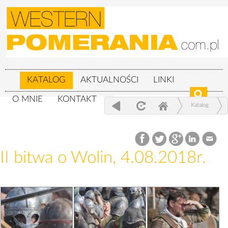
KATALOG
AKTUALNOŚCI
LINKI
O MNIE
KONTAKT
Katalog
XXIV Festiwal Słowian i Wikingów 3-
5.08.2018r.
II bitwa o Wolin, 4.08.2018r.
II bitwa o Wolin, 4.08.2018r.