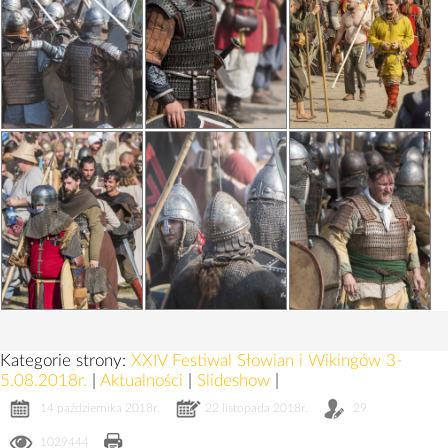
Kategorie strony:
XXIV Festiwal Słowian i Wikingów 3-
5.08.2018r.
|
Aktualności
|
Slideshow
|
14 października 2018r.
22 listopada 2018r.
29
1029444