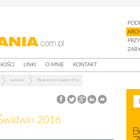
POD
ARC
PRZ
ZABY
NOŚCI
LINKI
O MNIE
KONTAKT
Samoloty
Piknik lotniczy Świdwin 2016
y Świdwin 2016