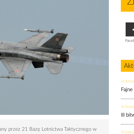
Face
Akt
12 listop
Fajne
22 listop
III bi
wany przez 21 Bazę Lotnictwa Taktycznego w
14 paździ