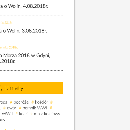
wa o Wolin, 4.08.2018r.
nia 2018r.
wa o Wolin, 3.08.2018r.
ernika 2018r.
o Morza 2018 w Gdyni,
.2018r.
i, tematy
roda
#
podróże
#
kościół
#
k
#
dwór
#
pomnik WWI
#
k WWII
#
kolej
#
most kolejowy
ony