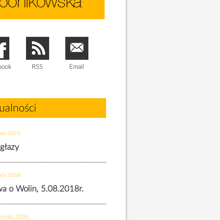
book
RSS
Email
ualności
ada 2019r.
 głazy
ada 2018r.
twa o Wolin, 5.08.2018r.
ernika 2018r.