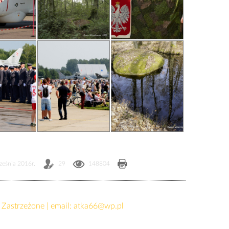
ześnia 2016r.
29
148804
Zastrzeżone | email:
atka66@wp.pl