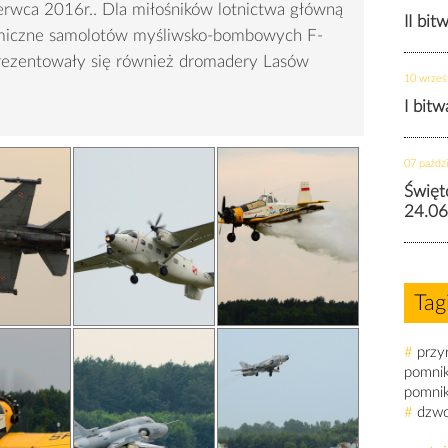
erwca 2016r.. Dla miłośników lotnictwa główną
II bit
amiczne samolotów myśliwsko-bombowych F-
prezentowały się również dromadery Lasów
10 wrześ
I bit
07 paździ
Święt
24.06
Tag
#
przy
pomni
pomni
#
dzw