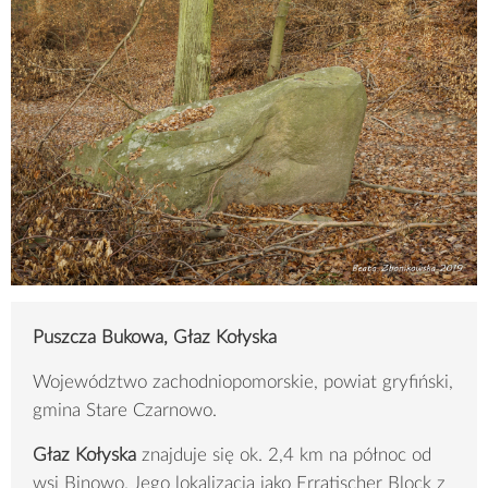
Puszcza Bukowa, Głaz Kołyska
Województwo zachodniopomorskie, powiat gryfiński,
gmina Stare Czarnowo.
Głaz Kołyska
znajduje się ok. 2,4 km na północ od
wsi Binowo. Jego lokalizacja jako Erratischer Block z