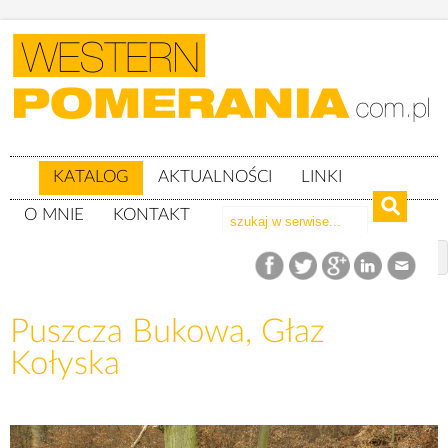
KATALOG
AKTUALNOŚCI
LINKI
O MNIE
KONTAKT
Katalog
woj. zachodniopomorskie
Powiat gryfiński
Puszcza Bukowa
Puszcza Bukowa, Głaz Kołyska
Puszcza Bukowa, Głaz
Kołyska