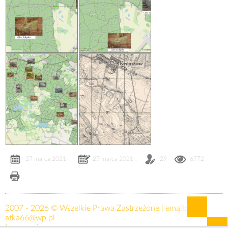
27 marca 2021r.
27 marca 2021r.
29
6772
2007 - 2026 © Wszelkie Prawa Zastrzeżone | email:
atka66@wp.pl
Logowanie »