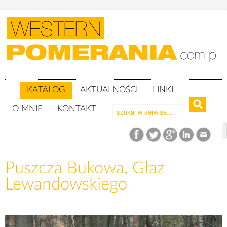
KATALOG
AKTUALNOŚCI
LINKI
O MNIE
KONTAKT
Katalog
woj. zachodniopomorskie
Powiat gryfiński
Puszcza Bukowa
Puszcza Bukowa, Głaz
Puszcza Bukowa, Głaz Lewandowskiego
Lewandowskiego