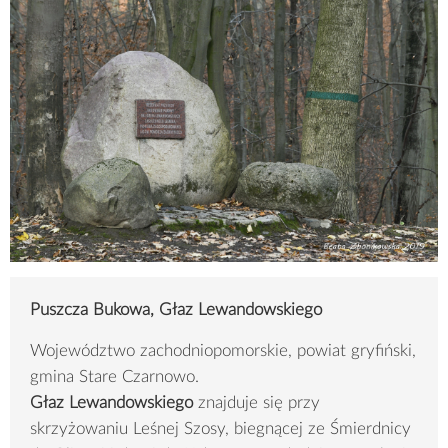
Puszcza Bukowa, Głaz Lewandowskiego
Województwo zachodniopomorskie, powiat gryfiński,
gmina Stare Czarnowo.
Głaz Lewandowskiego
znajduje się przy
skrzyżowaniu Leśnej Szosy, biegnącej ze Śmierdnicy