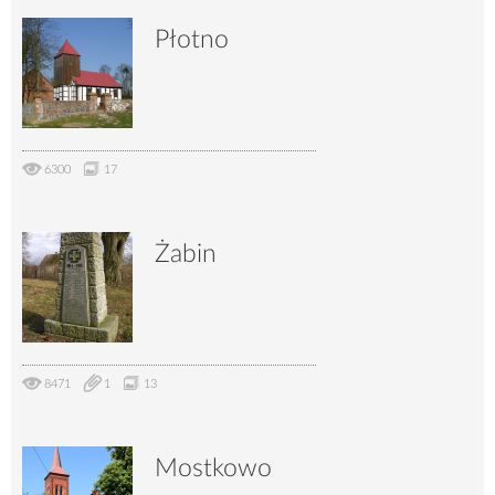
Płotno
6300
17
Żabin
8471
1
13
Mostkowo