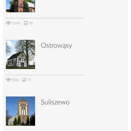
10196
45
Ostrowąsy
9582
71
Suliszewo