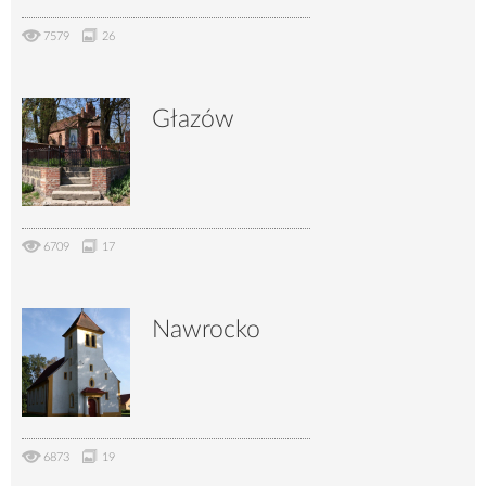
7579
26
Głazów
6709
17
Nawrocko
6873
19