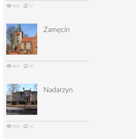
8012
17
Zamęcin
8613
22
Nadarzyn
6593
41