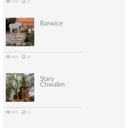
7706
23
Barwice
8894
20
Stary
Chwalim
8970
37