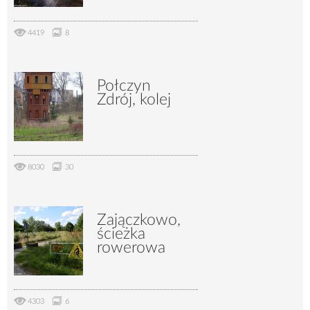
4419
8
Połczyn
Zdrój, kolej
8030
30
Zajączkowo,
ścieżka
rowerowa
4303
6