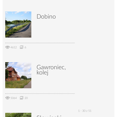
Dobino
4612
6
Gawroniec,
kolej
5064
20
1 - 30 z 51