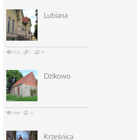
Lubiana
9533
1
29
Dzikowo
5884
15
Krześnica