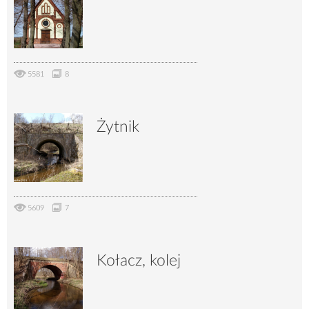
5581
8
Żytnik
5609
7
Kołacz, kolej