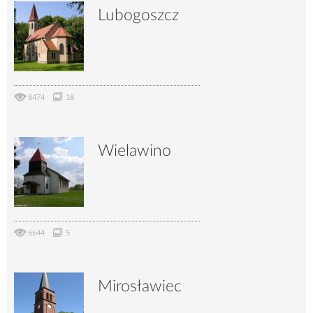
Lubogoszcz
8474
18
Wielawino
6644
5
Mirosławiec