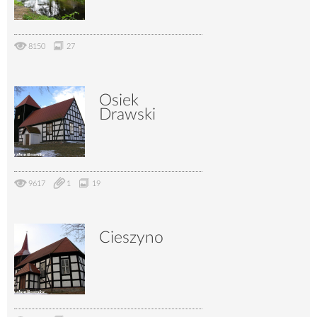
8150
27
Osiek
Drawski
9617
1
19
Cieszyno