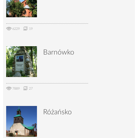
6229
19
Barnówko
7889
27
Różańsko