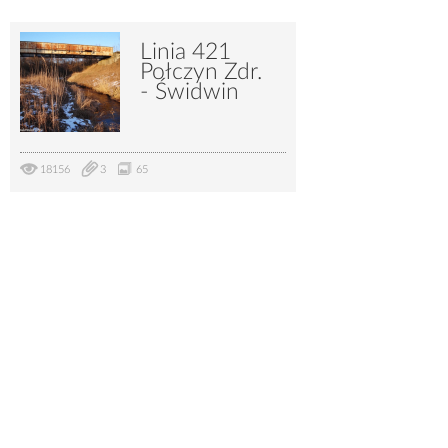
Linia 421
Połczyn Zdr.
- Świdwin
18156
3
65