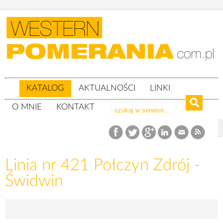
KATALOG
AKTUALNOŚCI
LINKI
O MNIE
KONTAKT
Katalog
Linie kolejowe
Linia nr 421 Połczyn Zdrój - Świdwin
Linia nr 421 Połczyn Zdrój -
Świdwin