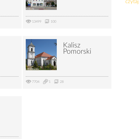
czytaj
13499
100
Kalisz
Pomorski
7704
1
28