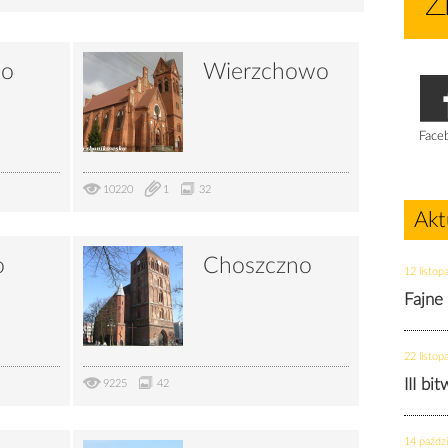
wo
Wierzchowo
Face
10220
1
32
Akt
o
Choszczno
12 listop
Fajne
22 listop
III bi
9225
42
14 paździ