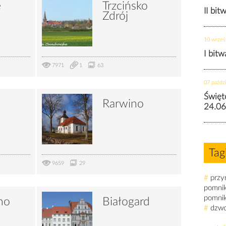
e
Trzcińsko
II bit
Zdrój
10 wrześ
I bit
7971
1
63
07 paździ
Święt
Rarwino
24.06
Tag
9659
29
#
przy
pomni
pomni
no
Białogard
#
dzw