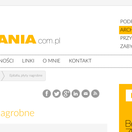
POD
ARC
PRZ
ZABY
NOŚCI
LINKI
O MNIE
KONTAKT
Epitafia, płyty nagrobne
 nagrobne