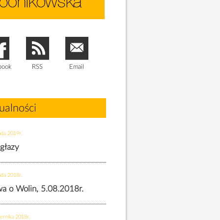
book
RSS
Email
ualności
ada 2019r.
 głazy
ada 2018r.
twa o Wolin, 5.08.2018r.
ernika 2018r.