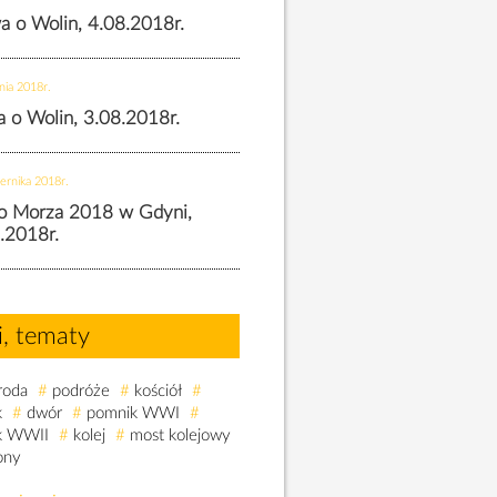
wa o Wolin, 4.08.2018r.
nia 2018r.
wa o Wolin, 3.08.2018r.
ernika 2018r.
o Morza 2018 w Gdyni,
.2018r.
i, tematy
roda
#
podróże
#
kościół
#
k
#
dwór
#
pomnik WWI
#
k WWII
#
kolej
#
most kolejowy
ony