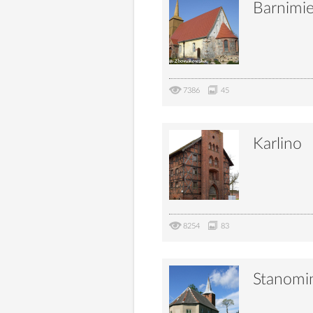
Barnimi
7386
45
Karlino
8254
83
Stanomi