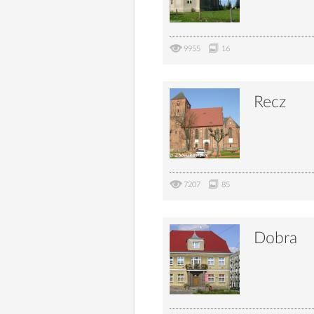
9955
16
Recz
7207
85
Dobra