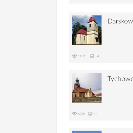
Darsko
11301
34
Tychow
6986
44