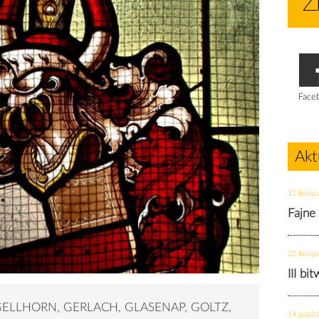
Face
Akt
12 listop
Fajne
22 listop
III bi
GELLHORN, GERLACH, GLASENAP, GOLTZ,
14 paździ