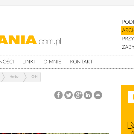
POD
ARC
PRZ
ZABY
NOŚCI
LINKI
O MNIE
KONTAKT
Herby
G-H