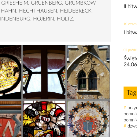
, GRIESHEIM, GRUENBERG, GRUMBKOW,
II bit
 HAHN, HECHTHAUSEN, HEIDEBRECK,
INDENBURG, HOJERIN, HOLTZ,
10 wrześ
I bit
07 paździ
Święt
24.06
Tag
#
przy
pomni
pomni
#
dzw