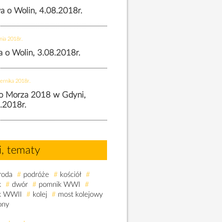
wa o Wolin, 4.08.2018r.
nia 2018r.
wa o Wolin, 3.08.2018r.
ernika 2018r.
o Morza 2018 w Gdyni,
.2018r.
i, tematy
roda
#
podróże
#
kościół
#
k
#
dwór
#
pomnik WWI
#
k WWII
#
kolej
#
most kolejowy
ony