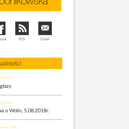
book
RSS
Email
ualności
ada 2019r.
 głazy
ada 2018r.
twa o Wolin, 5.08.2018r.
ernika 2018r.