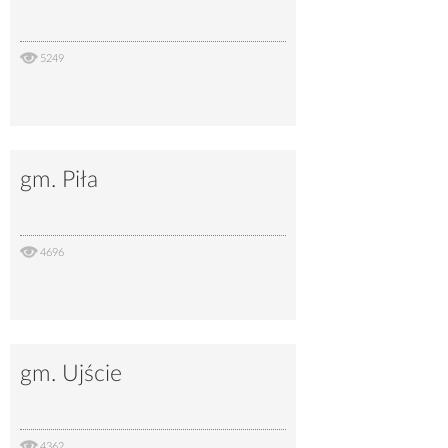
5249
gm. Piła
4696
gm. Ujście
4362