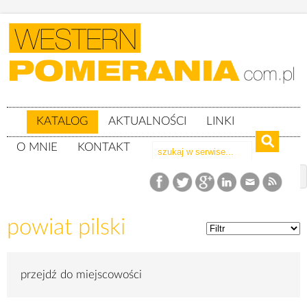
KATALOG
AKTUALNOŚCI
LINKI
O MNIE
KONTAKT
Katalog
woj. wielkopolskie
powiat pilski
powiat pilski
przejdź do miejscowości