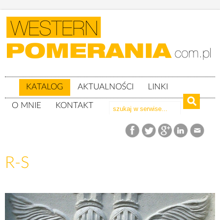
KATALOG
AKTUALNOŚCI
LINKI
O MNIE
KONTAKT
Katalog
Herby
R-S
R-S