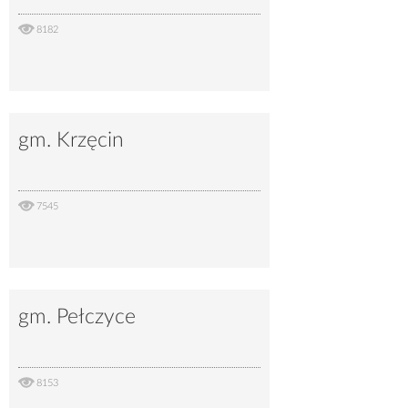
8182
gm. Krzęcin
7545
gm. Pełczyce
8153