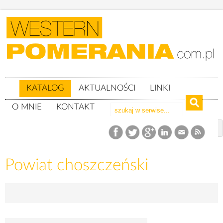
KATALOG
AKTUALNOŚCI
LINKI
O MNIE
KONTAKT
Katalog
woj. zachodniopomorskie
Powiat choszczeński
Powiat choszczeński