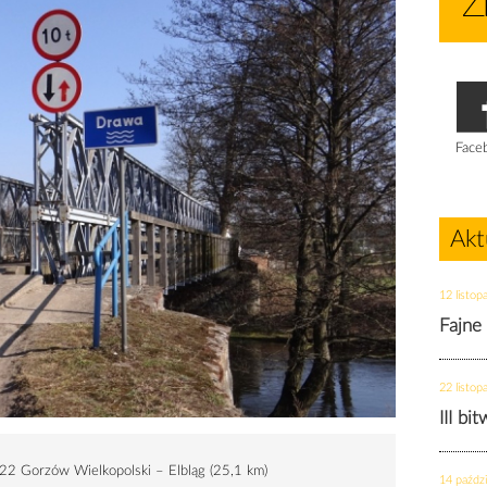
Face
Akt
12 listop
Fajne
22 listop
III bi
 22 Gorzów Wielkopolski – Elbląg (25,1 km)
14 paździ