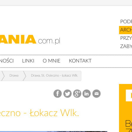
POD
ARC
PRZ
ZABY
NOŚCI
LINKI
O MNIE
KONTAKT
Drawa
Drawa, St. Osieczno - Łokacz Wlk.
eczno - Łokacz Wlk.