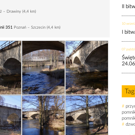
II bit
yż – Drawiny (
4,4 km
)
10 wrześ
linii 351
Poznań – Szczecin (
4,4 km
)
I bit
07 paździ
Święt
24.06
Tag
#
przy
pomni
pomni
#
dzw