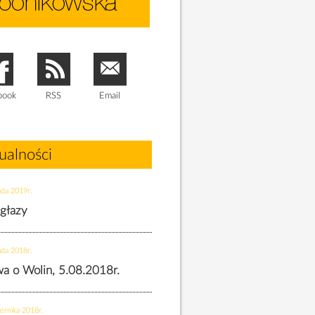
book
RSS
Email
ualności
ada 2019r.
 głazy
ada 2018r.
twa o Wolin, 5.08.2018r.
ernika 2018r.