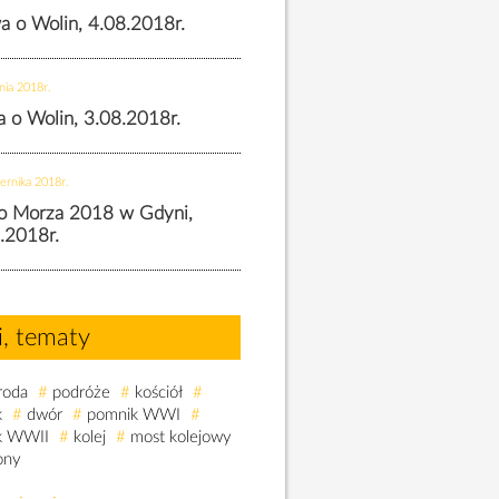
wa o Wolin, 4.08.2018r.
nia 2018r.
wa o Wolin, 3.08.2018r.
ernika 2018r.
o Morza 2018 w Gdyni,
.2018r.
i, tematy
roda
#
podróże
#
kościół
#
k
#
dwór
#
pomnik WWI
#
k WWII
#
kolej
#
most kolejowy
ony