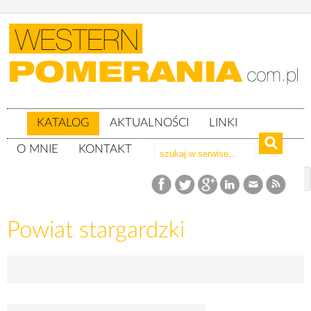
KATALOG
AKTUALNOŚCI
LINKI
O MNIE
KONTAKT
Katalog
woj. zachodniopomorskie
Powiat stargardzki
Powiat stargardzki