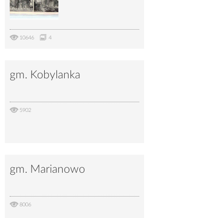
10646
4
gm. Kobylanka
5902
gm. Marianowo
8006