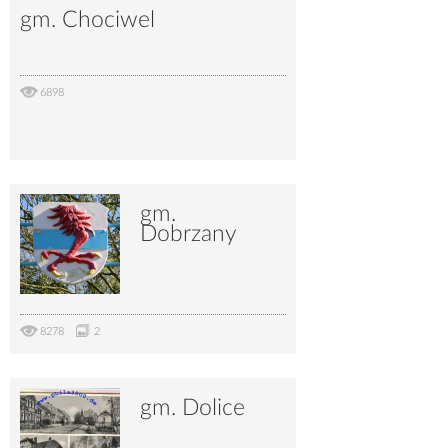
gm. Chociwel
6898
gm.
Dobrzany
8278
2
gm. Dolice