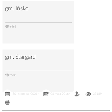
gm. Ińsko
6562
gm. Stargard
9906
30 listopada -0001r.
06 maja 2016r.
33189