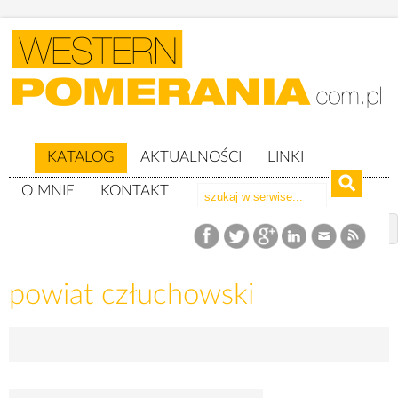
KATALOG
AKTUALNOŚCI
LINKI
O MNIE
KONTAKT
Katalog
woj. pomorskie
powiat człuchowski
powiat człuchowski