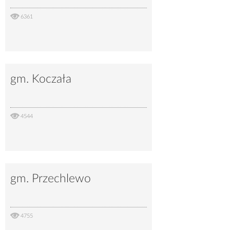
6361
gm. Koczała
4544
gm. Przechlewo
4755