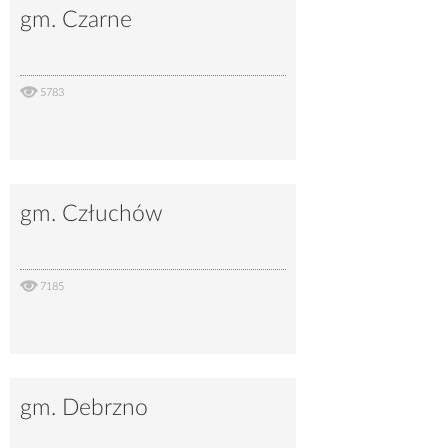
gm. Czarne
5783
gm. Człuchów
7185
gm. Debrzno