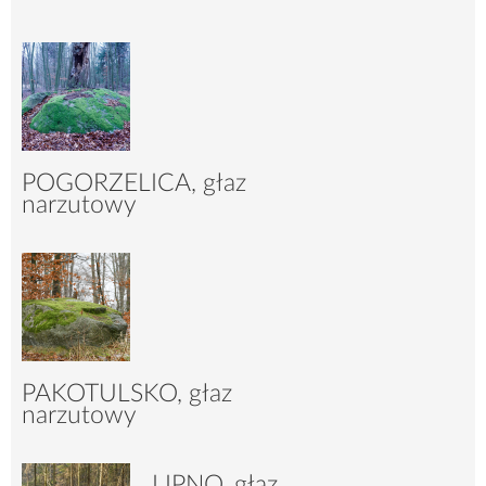
POGORZELICA, głaz
narzutowy
7530
25
PAKOTULSKO, głaz
narzutowy
LIPNO, głaz