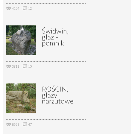
4154
12
Świdwin,
głaz -
pomnik
3911
10
ROŚCIN,
głazy
narzutowe
8523
47