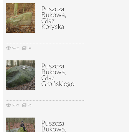
7983
58
Puszcza
Bukowa,
Głaz
Kołyska
6762
34
Puszcza
Bukowa,
Głaz
Grońskiego
6872
26
Puszcza
Bukowa,