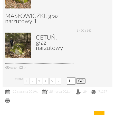
MASŁOWICZKI, głaz
narzutowy 1
1 - 30 z 142
CETUŃ,
4033
11
głaz
narzutowy
5159
7
Strona:
1
2
3
4
5
»
22 stycznia 2019r.
25 marca 2021r.
29
71357