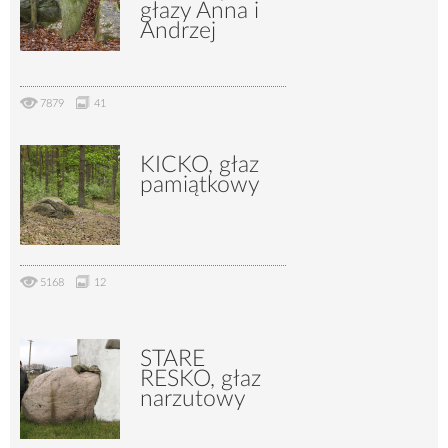
głazy Anna i
Andrzej
7879
41
KICKO, głaz
pamiątkowy
5168
12
STARE
RESKO, głaz
narzutowy