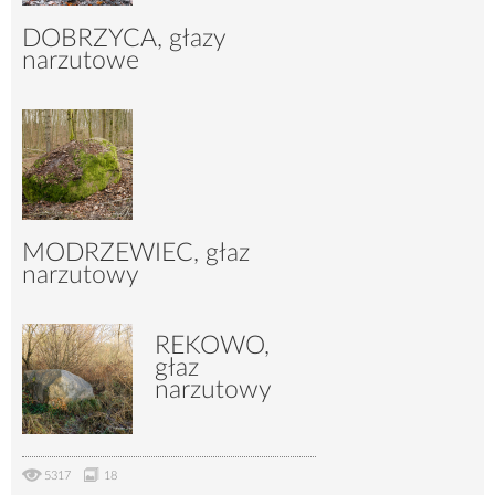
DOBRZYCA, głazy
narzutowe
4071
48
MODRZEWIEC, głaz
narzutowy
REKOWO,
3958
26
głaz
narzutowy
5317
18