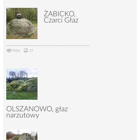
ŻABICKO,
Czarci Głaz
9983
27
OLSZANOWO, głaz
narzutowy
9229
19