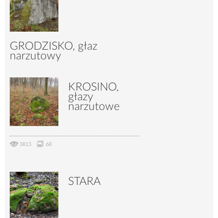
GRODZISKO, głaz
narzutowy
KROSINO,
9093
32
głazy
narzutowe
3813
68
STARA