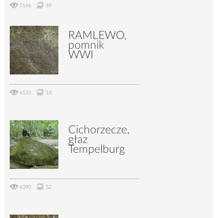
5166
49
RAMLEWO,
pomnik
WWI
4533
18
Cichorzecze,
głaz
Tempelburg
6390
52