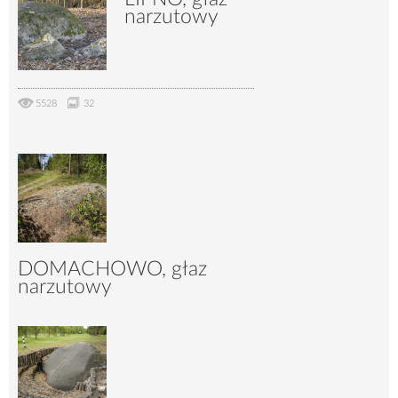
3568
13
narzutowy
5528
32
DOMACHOWO, głaz
narzutowy
3940
22