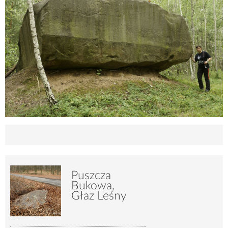
Puszcza
Bukowa,
Głaz Leśny