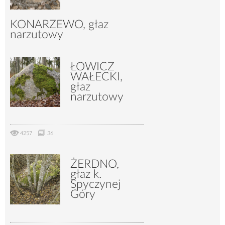
KONARZEWO, głaz
narzutowy
ŁOWICZ
7261
32
WAŁECKI,
głaz
narzutowy
4257
36
ŻERDNO,
głaz k.
Spyczynej
Góry