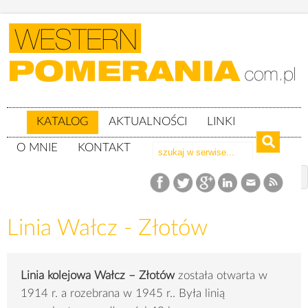
KATALOG
AKTUALNOŚCI
LINKI
O MNIE
KONTAKT
Katalog
Linie kolejowe
Linia Wałcz - Złotów
Linia Wałcz - Złotów
Linia kolejowa Wałcz – Złotów
została otwarta w
1914 r. a rozebrana w 1945 r.. Była linią