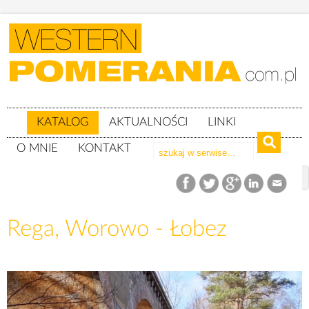
KATALOG
AKTUALNOŚCI
LINKI
O MNIE
KONTAKT
Katalog
Rega
Rega, Worowo - Łobez
Rega, Worowo - Łobez