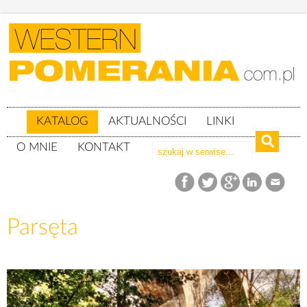
KATALOG
AKTUALNOŚCI
LINKI
O MNIE
KONTAKT
Katalog
Parsęta
Parsęta
Parsęta