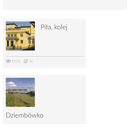
Piła, kolej
17115
56
Dziembówko