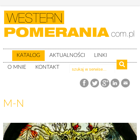
KATALOG
AKTUALNOŚCI
LINKI
O MNIE
KONTAKT
Katalog
Herby
M-N
M-N