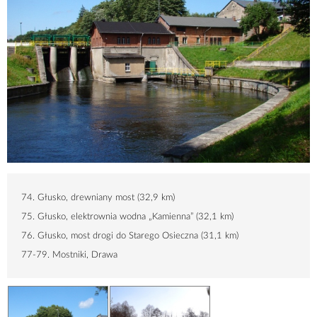
74. Głusko, drewniany most (
32,9 km
)
75. Głusko, elektrownia wodna „Kamienna” (
32,1 km
)
76. Głusko, most drogi do Starego Osieczna (
31,1 km
)
77-79. Mostniki, Drawa