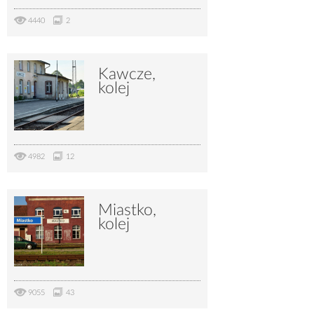
4440
2
Kawcze,
kolej
4982
12
Miastko,
kolej
9055
43