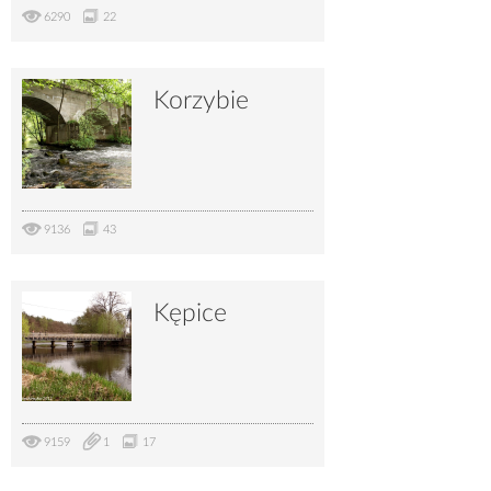
6290
22
Korzybie
9136
43
Kępice
9159
1
17