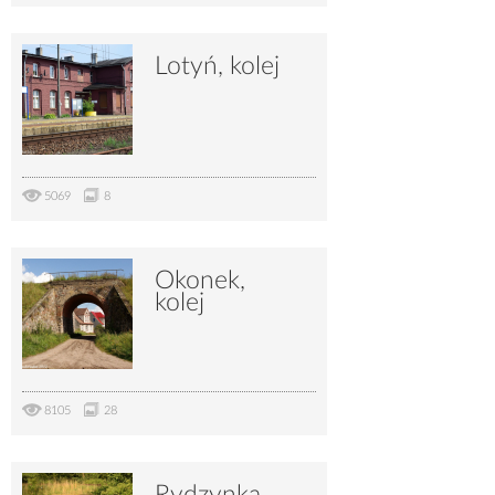
Lotyń, kolej
5069
8
Okonek,
kolej
8105
28
Rydzynka,