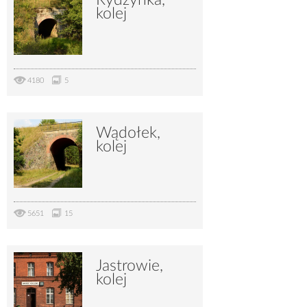
kolej
4180
5
Wądołek,
kolej
5651
15
Jastrowie,
kolej