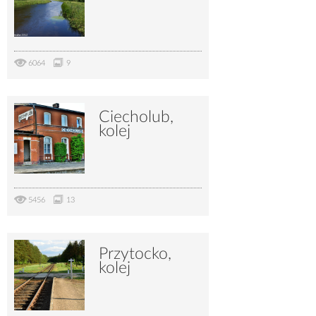
6064
9
Ciecholub,
kolej
5456
13
Przytocko,
kolej