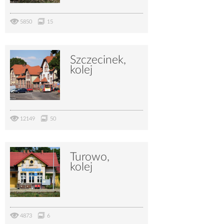
5850
15
Szczecinek,
kolej
12149
50
Turowo,
kolej
4873
6