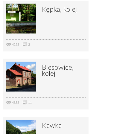
Kępka, kolej
4333
3
Biesowice,
kolej
4853
11
Kawka