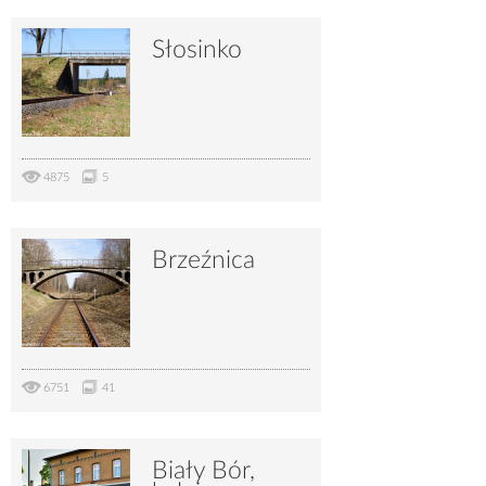
Słosinko
4875
5
Brzeźnica
6751
41
Biały Bór,