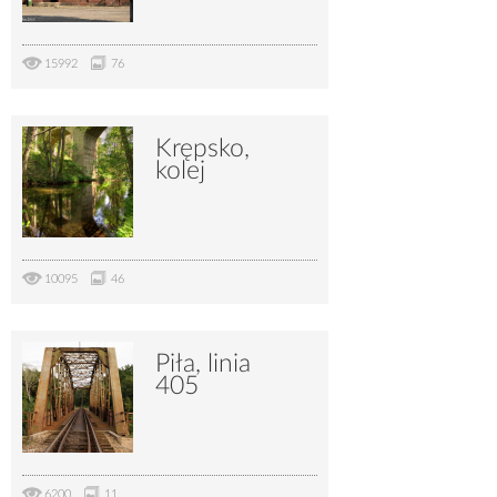
15992
76
Krępsko,
kolej
10095
46
Piła, linia
405
6200
11