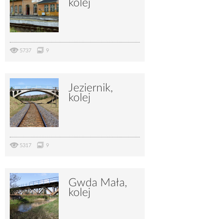
kolej
5737
9
Jeziernik,
kolej
5317
9
Gwda Mała,
kolej