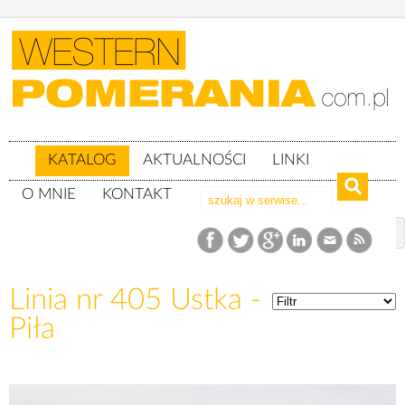
KATALOG
AKTUALNOŚCI
LINKI
O MNIE
KONTAKT
Katalog
Linie kolejowe
Linia nr 405 Ustka - Piła
Linia nr 405 Ustka -
Piła