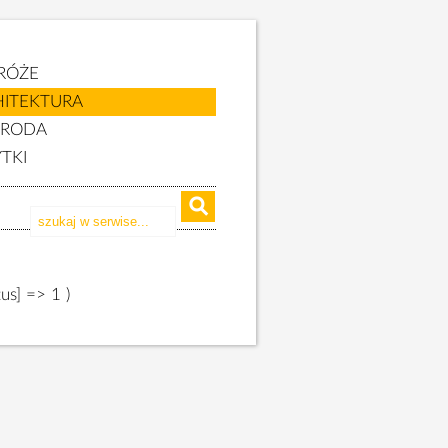
RÓŻE
HITEKTURA
YRODA
TKI
tus] => 1 )