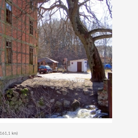
161,1 km
)