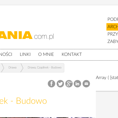
POD
ARC
PRZ
ZABY
NOŚCI
LINKI
O MNIE
KONTAKT
Drawa
Drawa, Czaplinek - Budowo
Array ( [sta
nek - Budowo