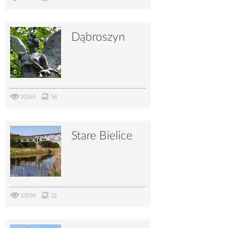
Dąbroszyn
10569
58
Stare Bielice
13534
32