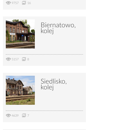
9757
16
Biernatowo,
kolej
5157
8
Siedlisko,
kolej
4639
7