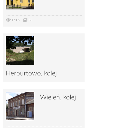
17009
56
Herburtowo, kolej
4869
10
Wieleń, kolej