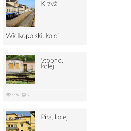
Krzyż
Wielkopolski, kolej
12325
32
Stobno,
kolej
5676
9
Piła, kolej