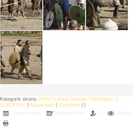
Kategorie strony:
XXIV Festiwal Słowian i Wikingów 3-
5.08.2018r.
|
Aktualności
|
Slideshow
|
|
10 września 2018r.
22 listopada 2018r.
29
1208716