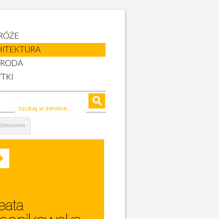
RÓŻE
HITEKTURA
YRODA
TKI
dzieszowce