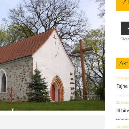
Face
Akt
12 listop
Fajne
22 listop
III bi
14 paździ