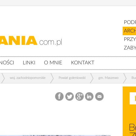
POD
ARC
PRZ
ZABY
NOŚCI
LINKI
O MNIE
KONTAKT
woj. zachodniopomorskie
Powiat goleniowski
gm. Maszewo
Bu