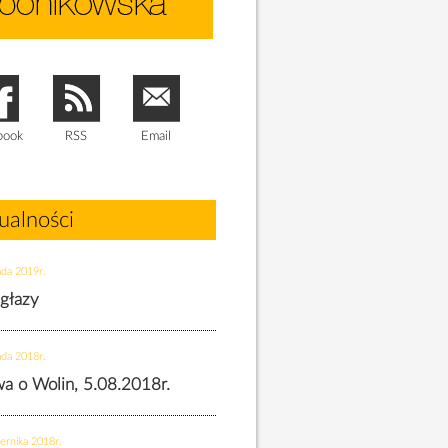
book
RSS
Email
ualności
ada 2019r.
 głazy
ada 2018r.
twa o Wolin, 5.08.2018r.
ernika 2018r.