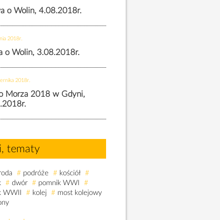
wa o Wolin, 4.08.2018r.
nia 2018r.
wa o Wolin, 3.08.2018r.
ernika 2018r.
o Morza 2018 w Gdyni,
.2018r.
i, tematy
roda
#
podróże
#
kościół
#
k
#
dwór
#
pomnik WWI
#
k WWII
#
kolej
#
most kolejowy
ony