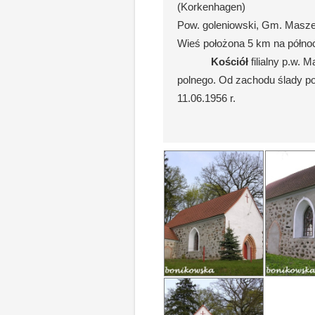
(Korkenhagen)
Pow. goleniowski, Gm. Masz
Wieś położona 5 km na półn
Kościół
filialny p.w.
polnego. Od zachodu ślady po 
11.06.1956 r.