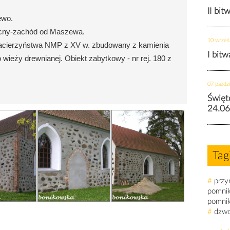
II bit
ewo.
ocny-zachód od Maszewa.
10 wrześ
 Macierzyństwa NMP z XV w. zbudowany z kamienia
I bit
wieży drewnianej. Obiekt zabytkowy - nr rej. 180 z
07 paździ
Święt
24.06
Tag
#
przy
pomni
pomni
#
dzw