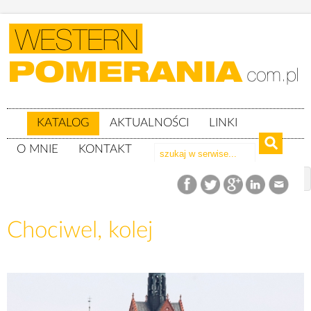
KATALOG
AKTUALNOŚCI
LINKI
O MNIE
KONTAKT
Katalog
woj. zachodniopomorskie
Powiat stargardzki
gm. Chociwel
Chociwel, kolej
Chociwel, kolej