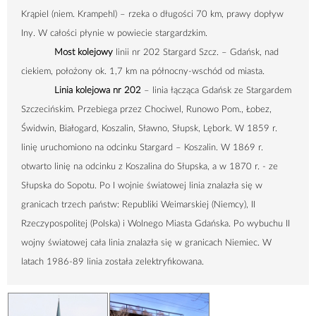
Krąpiel (niem. Krampehl) – rzeka o długości
70 km
, prawy dopływ
Iny. W całości płynie w powiecie stargardzkim.
Most kolejowy
linii nr 202 Stargard Szcz. – Gdańsk, nad
ciekiem, położony ok.
1,7 km
na północny-wschód od miasta.
Linia kolejowa nr 202
– linia łącząca Gdańsk ze Stargardem
Szczecińskim. Przebiega przez Chociwel, Runowo Pom., Łobez,
Świdwin, Białogard, Koszalin, Sławno, Słupsk, Lębork. W 1859 r.
linię uruchomiono na odcinku Stargard – Koszalin. W 1869 r.
otwarto linię na odcinku z Koszalina do Słupska, a w 1870 r. - ze
Słupska do Sopotu. Po I wojnie światowej linia znalazła się w
granicach trzech państw: Republiki Weimarskiej (Niemcy), II
Rzeczypospolitej (Polska) i Wolnego Miasta Gdańska. Po wybuchu II
wojny światowej cała linia znalazła się w granicach Niemiec. W
latach 1986-89 linia została zelektryfikowana.