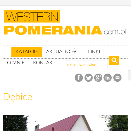
KATALOG
AKTUALNOŚCI
LINKI
O MNIE
KONTAKT
Katalog
woj. zachodniopomorskie
Powiat goleniowski
gm. Maszewo
Dębice
Dębice